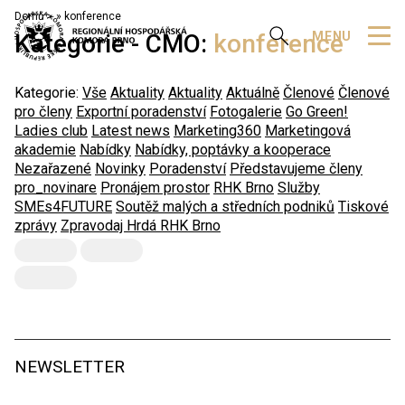
Domů
»
konference
Zobrazit vyhledávání
MENU
Kategorie - CMO:
konference
Kategorie:
Vše
Aktuality
Aktuality
Aktuálně
Členové
Členové
pro členy
Exportní poradenství
Fotogalerie
Go Green!
Ladies club
Latest news
Marketing360
Marketingová
akademie
Nabídky
Nabídky, poptávky a kooperace
Nezařazené
Novinky
Poradenství
Představujeme členy
pro_novinare
Pronájem prostor
RHK Brno
Služby
SMEs4FUTURE
Soutěž malých a středních podniků
Tiskové
zprávy
Zpravodaj Hrdá RHK Brno
NEWSLETTER