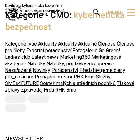
Domů
»
kybernetická bezpečnost
Zobrazit vyhledávání
MENU
Kategorie - CMO:
kybernetická
bezpečnost
Kategorie:
Vše
Aktuality
Aktuality
Aktuálně
Členové
Členové
pro členy
Exportní poradenství
Fotogalerie
Go Green!
Ladies club
Latest news
Marketing360
Marketingová
akademie
Nabídky
Nabídky, poptávky a kooperace
Nezařazené
Novinky
Poradenství
Představujeme členy
pro_novinare
Pronájem prostor
RHK Brno
Služby
SMEs4FUTURE
Soutěž malých a středních podniků
Tiskové
zprávy
Zpravodaj Hrdá RHK Brno
NEWSLETTER