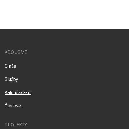
KDO JSME
O nás
Služby
Kalendář akcí
Členové
PROJEKTY