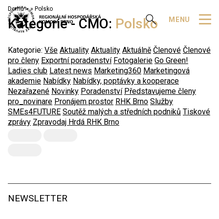
Domů
»
Polsko
Zobrazit vyhledávání
MENU
Kategorie - CMO:
Polsko
Kategorie:
Vše
Aktuality
Aktuality
Aktuálně
Členové
Členové
pro členy
Exportní poradenství
Fotogalerie
Go Green!
Ladies club
Latest news
Marketing360
Marketingová
akademie
Nabídky
Nabídky, poptávky a kooperace
Nezařazené
Novinky
Poradenství
Představujeme členy
pro_novinare
Pronájem prostor
RHK Brno
Služby
SMEs4FUTURE
Soutěž malých a středních podniků
Tiskové
zprávy
Zpravodaj Hrdá RHK Brno
NEWSLETTER