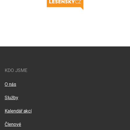
KDO JSME
O nás
Služby
Kalendář akcí
Členové