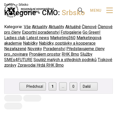
Domů
»
Srbsko
Zobrazit vyhledávání
MENU
Kategorie - CMO:
Srbsko
Kategorie:
Vše
Aktuality
Aktuality
Aktuálně
Členové
Členové
pro členy
Exportní poradenství
Fotogalerie
Go Green!
Ladies club
Latest news
Marketing360
Marketingová
akademie
Nabídky
Nabídky, poptávky a kooperace
Nezařazené
Novinky
Poradenství
Představujeme členy
pro_novinare
Pronájem prostor
RHK Brno
Služby
SMEs4FUTURE
Soutěž malých a středních podniků
Tiskové
zprávy
Zpravodaj Hrdá RHK Brno
Předchozí
1
…
0
Další