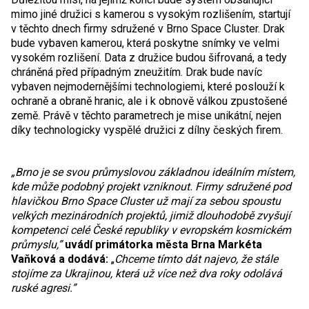
mimo jiné družici s kamerou s vysokým rozlišením, startují
v těchto dnech firmy sdružené v Brno Space Cluster. Drak
bude vybaven kamerou, která poskytne snímky ve velmi
vysokém rozlišení. Data z družice budou šifrovaná, a tedy
chráněná před případným zneužitím. Drak bude navíc
vybaven nejmodernějšími technologiemi, které poslouží k
ochraně a obraně hranic, ale i k obnově válkou zpustošené
země. Právě v těchto parametrech je mise unikátní, nejen
díky technologicky vyspělé družici z dílny českých firem.
„Brno je se svou průmyslovou základnou ideálním místem,
kde může podobný projekt vzniknout. Firmy sdružené pod
hlavičkou Brno Space Cluster už mají za sebou spoustu
velkých mezinárodních projektů, jimiž dlouhodobě zvyšují
kompetenci celé České republiky v evropském kosmickém
průmyslu,”
uvádí primátorka města Brna Markéta
Vaňková a dodává:
„
Chceme tímto dát najevo, že stále
stojíme za Ukrajinou, která už více než dva roky odolává
ruské agresi.”