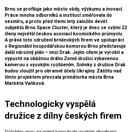
Brno se profiluje jako město vědy, výzkumu a inovací.
Práce mnoha odborníků a institucí směřovala do
vesmíru, a proto před třemi lety založilo devět
subjektů Brno Space Cluster, který je dnes se svými 22
členy
největší českou asociací kosmického průmyslu.
A právě toto sdružení brněnských firem ve spolupráci
s Regionální hospodářskou komorou Brno představuje
další náročný plán – misi Drak. Jejím cílem je vyrobit a
vypustit na oběžnou dráhu Země družici vybavenou
kamerou s vysokým rozlišením. Snímky z družice Drak
budou sloužit pro obranné účely Ukrajiny. Záštitu nad
tímto projektem převzala primátorka města Brna
Markéta Vaňková.
Technologicky vyspělá
družice z dílny českých firem
Důležitou misi, na jejímž konci bude systém obsahující