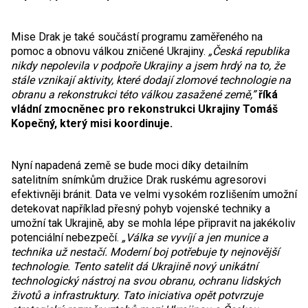
Mise Drak je také součástí programu zaměřeného na
pomoc a obnovu válkou zničené Ukrajiny.
„Česká republika
nikdy nepolevila v podpoře Ukrajiny a jsem hrdý na to, že
stále vznikají aktivity, které dodají zlomové technologie na
obranu a rekonstrukci této válkou zasažené země
,”
říká
vládní zmocněnec pro rekonstrukci Ukrajiny Tomáš
Kopečný, který misi koordinuje.
Nyní napadená země se bude moci díky detailním
satelitním snímkům družice Drak ruskému agresorovi
efektivněji bránit. Data ve velmi vysokém rozlišením umožní
detekovat například přesný pohyb vojenské techniky a
umožní tak Ukrajině, aby se mohla lépe připravit na jakékoliv
potenciální nebezpečí.
„Válka se vyvíjí a jen munice a
technika už nestačí. Moderní boj potřebuje ty nejnovější
technologie. Tento satelit dá Ukrajině nový unikátní
technologický nástroj na svou obranu,
ochran
u
lidských
životů a infrastruktury. Tato iniciativa opět potvrzuje