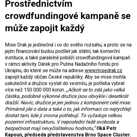
Prostřednictvím
crowdfundingové kampaně se
může zapojit každý
Mise Drak je jedinečná i co do svého rozsahu, a proto se na
jejím financování budou podílet jak státní, tak komerční
instituce, a také paralelně poběží crowdfundingová kampaň
v rámci aktivity Dárek pro Putina Nadačního fondu pro
Ukrajinu, do které se může na adrese
www.misedrak.cz
zapojit každý občan České republiky. Aby se mise mohla
uskutečnit a družice vyslat do vesmíru, je potřeba vybrat
více než 150 000 000 korun.
„Ačkoli se to zdá jako velká
částka, podobně výkonné družice jsou obvykle i desetkrát
dražší. Navíc, družice je jen jednou z komponent celé mise.
Primárně jde o data a také o to, jak informaci co nejrychleji
dostat tam, kde ji zrovna potřebují. To vyžaduje velkou
pozemní infrastrukturu. V neposlední řadě svoboda a
bezpečnost mají nevyčíslitelnou hodnotu,”
říká Petr
Kapoun, předseda představenstva Brno Space Cluster.