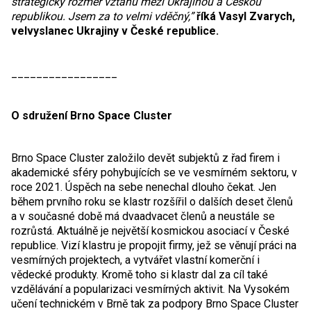
strategický rozměr vztahů mezi Ukrajinou a Českou
republikou. Jsem za to velmi vděčný,
”
říká Vasyl Zvarych,
velvyslanec Ukrajiny v České republice.
_________________
O sdružení Brno Space Cluster
Brno Space Cluster založilo devět subjektů z řad firem i
akademické sféry pohybujících se ve vesmírném sektoru, v
roce 2021. Úspěch na sebe nenechal dlouho čekat. Jen
během prvního roku se klastr rozšířil o dalších deset členů
a v současné době má dvaadvacet členů a neustále se
rozrůstá. Aktuálně je největší kosmickou asociací v České
republice. Vizí klastru je propojit firmy, jež se věnují práci na
vesmírných projektech, a vytvářet vlastní komerční i
vědecké produkty. Kromě toho si klastr dal za cíl také
vzdělávání a popularizaci vesmírných aktivit. Na Vysokém
učení technickém v Brně tak za podpory Brno Space Cluster