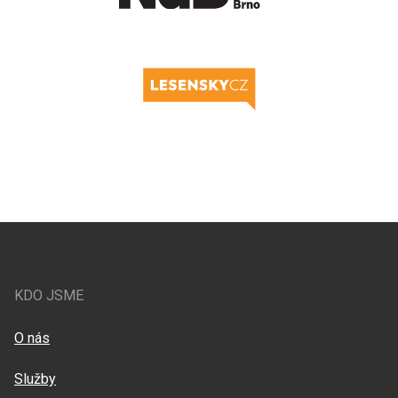
KDO JSME
O nás
Služby