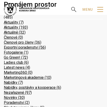
Pronájem prostor
Zobrazit vyhledávání
MENU
(485)
Aktuality
(7)
Aktuality
(193)
Aktuálně
(32)
Členové
(0)
Členové pro členy
(36)
Exportní poradenství
(56)
Fotogalerie
(1)
Go Green!
(72)
Ladies club
(6)
Latest news
(4)
Marketing360
(0)
Marketingová akademie
(10)
Nabídky
(7)
Nabídky, poptávky a kooperace
(6)
Nezařazené
(97)
Novinky
(30)
Poradenství
(2)