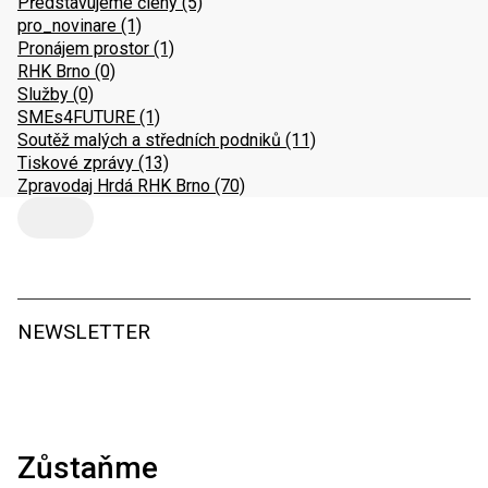
Představujeme členy
(5)
pro_novinare
(1)
Pronájem prostor
(1)
RHK Brno
(0)
Služby
(0)
SMEs4FUTURE
(1)
Soutěž malých a středních podniků
(11)
Tiskové zprávy
(13)
Zpravodaj Hrdá RHK Brno
(70)
NEWSLETTER
Zůstaňme