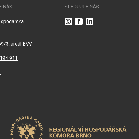
E NÁS
SLEDUJTE NÁS
Instagram
Facebook
LinkedIn
ospodářská
69/3, areál BVV
 194 911
z