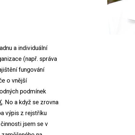
dnu a individuální
ganizace (např. správa
jištění fungování
če o vnější
hodných podmínek
X
. No a když se zrovna
 výpis z rejstříku
činnosti jsem se v
tu zaměřeného na