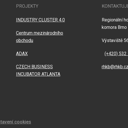
PROJEKTY
KONTAKTUJ
INDUSTRY CLUSTER 4.0
Regionální h
komora Brno
Centrum mezinárodního
obchodu
Výstaviště 5
ADAX
(+420) 532
CZECH BUSINESS
rhkb@rhkb.c
INCUBATOR ATLANTA
tavení cookies