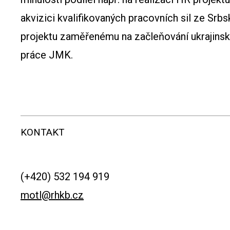
akvizici kvalifikovaných pracovních sil ze Srb
projektu zaměřenému na začleňování ukrajinský
práce JMK.
KONTAKT
(+420) 532 194 919
motl@rhkb.cz