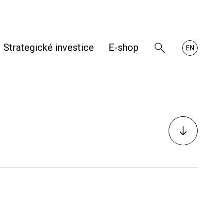
Strategické investice
E-shop
Zobrazit
About
EN
vyhledávání
RHKB
K
obsahu