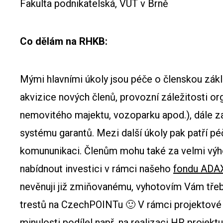
Fakulta podnikatelská, VUT v Brně
Co dělám na RHKB:
Mými hlavními úkoly jsou péče o členskou zákla
akvizice nových členů, provozní záležitosti or
nemovitého majektu, vozoparku apod.), dále za
systému garantů. Mezi další úkoly pak patří pé
komununikaci. Členům mohu také za velmi vý
nabídnout investici v rámci našeho
fondu ADA
nevěnuji již zmiňovanému, vyhotovím Vám třeba
trestů na CzechPOINTu 🙂 V rámci projektové 
minulosti podílel např. na realizaci HR projek