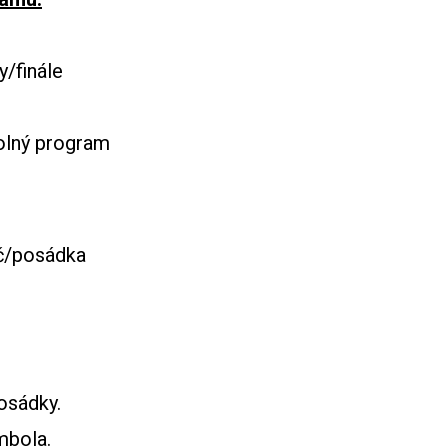
y/finále
ný program
Kč/posádka
osádky.
mbola.