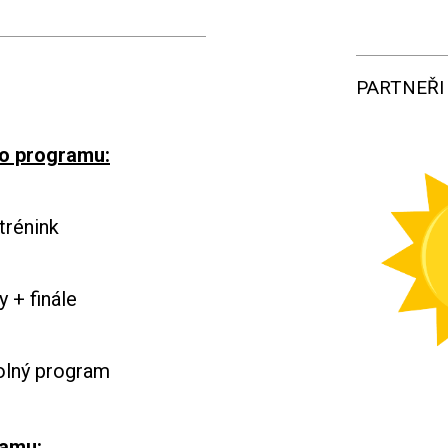
PARTNEŘI
o programu:
trénink
 + finále
ný program
ramu: