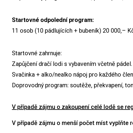
Startovné odpolední program:
11 osob (10 pádlujících + bubeník) 20 000,– 
Startovné zahrnuje:
Zapůjčení dračí lodi s vybavením včetně pádel.
Svačinka + alko/nealko nápoj pro každého čle
Doprovodný program: soutěže, překvapení, to
V případě zájmu o zakoupení celé lodě se reg
V případě zájmu o menší počet míst vyplňte r