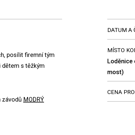
DATUM A 
MÍSTO KO
h, posílit firemní tým
Loděnice 
i dětem s těžkým
most)
CENA PRO
ch závodů
MODRÝ