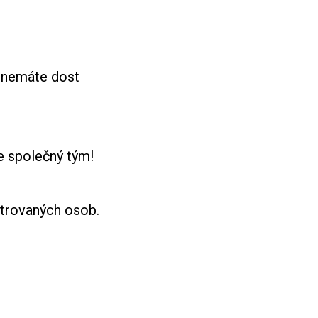
e nemáte dost
e společný tým!
strovaných osob.