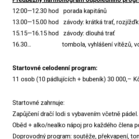
12:00—12.30 hod porada kapitánů
13.00—15.00 hod závody: krátká trať, rozjížďk
15.15—16.15 hod závody: dlouhá trať
16.30… tombola, vyhlášení vítězů, vol
Startovné celodenní program:
11 osob (10 pádlujících + bubeník) 30 000,– 
Startovné zahrnuje:
Zapůjčení dračí lodi s vybavením včetně pádel.
Oběd + alko/nealko nápoj pro každého člena p
Doprovodný program: soutěže, překvapení, to