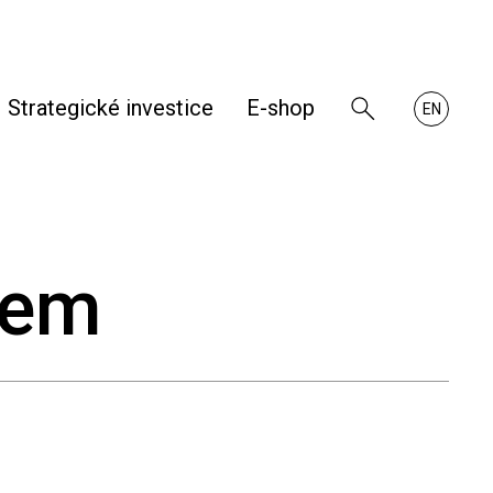
Strategické investice
E-shop
Zobrazit
About
EN
vyhledávání
RHKB
hem