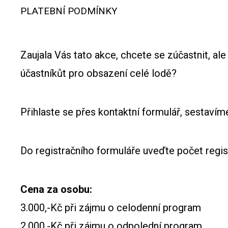
PLATEBNÍ PODMÍNKY
Zaujala Vás tato akce, chcete se zúčastnit, al
účastníkůt pro obsazení celé lodě?
Přihlaste se přes kontaktní formulář, sestavím
Do registračního formuláře uveďte počet regi
Cena za osobu:
3.000,-Kč při zájmu o celodenní program
2.000,-Kč při zájmu o odpolední program