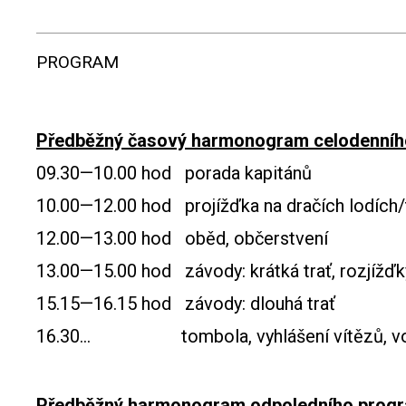
PROGRAM
Předběžný časový harmonogram celodenníh
09.30—10.00 hod porada kapitánů
10.00—12.00 hod projížďka na dračích lodích/
12.00—13.00 hod oběd, občerstvení
13.00—15.00 hod závody: krátká trať, rozjížďky
15.15—16.15 hod závody: dlouhá trať
16.30… tombola, vyhlášení vítězů, vol
Předběžný harmonogram odpoledního prog