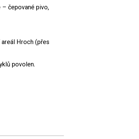
e – čepované pivo,
 areál Hroch (přes
yklů povolen.