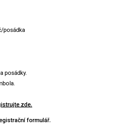
Kč/posádka
na posádky.
mbola.
istrujte zde.
egistrační formulář.