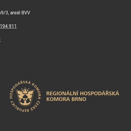
69/3, areál BVV
 194 911
z