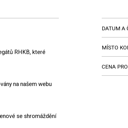
DATUM A 
MÍSTO KO
egátů RHKB, které
CENA PRO
ňovány na našem webu
 členové se shromáždění