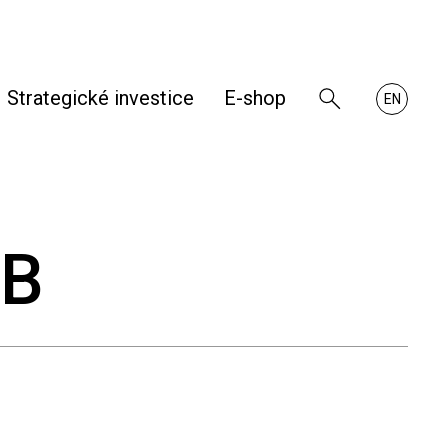
Strategické investice
E-shop
Zobrazit
About
EN
vyhledávání
RHKB
KB