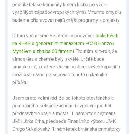
podnikatelské komunity kolem klubu po vzoru
vyspělých západoevropských týmů. V tomto smyslu
budeme připravovat nejrůznější programy a projekty.
O tom všem jsme ve středu v podvečer
diskutovali
na RHKB s generálním manažerem FCZB Honzou
Mynářem a zhruba 60 firmami
. Troufám si tvrdit, že
atmosféra a chemie byly skvělé. Určitě bude
smysluplné, když se všichni v rámci svých kapacit a
možností staneme součástí tohoto unikátního
příběhu.
Jsem proto velmi rád, že se tohoto otevřeného a
přímočarého setkání zúčastnili i vrcholní političtí
představitelé kraje a města: 1. náměstek hejtmana
JMK Jirka Crha, předseda Finančního výboru JMK
Drago Sukalovský, 1. náměstek brněnské primátorky