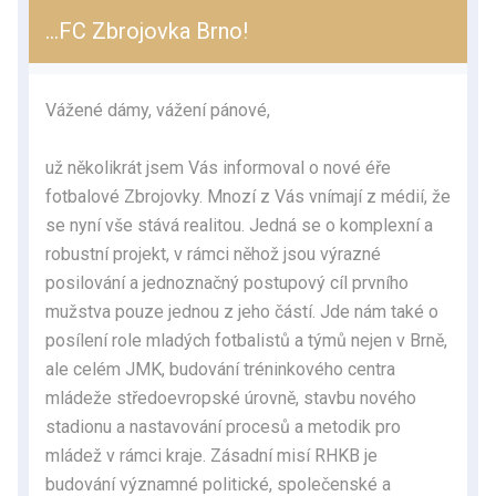
…FC Zbrojovka Brno!
Vážené dámy, vážení pánové,
už několikrát jsem Vás informoval o nové éře
fotbalové Zbrojovky. Mnozí z Vás vnímají z médií, že
se nyní vše stává realitou. Jedná se o komplexní a
robustní projekt, v rámci něhož jsou výrazné
posilování a jednoznačný postupový cíl prvního
mužstva pouze jednou z jeho částí. Jde nám také o
posílení role mladých fotbalistů a týmů nejen v Brně,
ale celém JMK, budování tréninkového centra
mládeže středoevropské úrovně, stavbu nového
stadionu a nastavování procesů a metodik pro
mládež v rámci kraje. Zásadní misí RHKB je
budování významné politické, společenské a