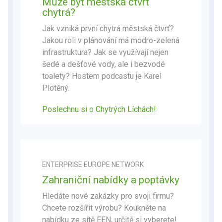
Může být městská čtvrť
chytrá?
Jak vzniká první chytrá městská čtvrť?
Jakou roli v plánování má modro-zelená
infrastruktura? Jak se využívají nejen
šedé a dešťové vody, ale i bezvodé
toalety? Hostem podcastu je Karel
Plotěný.
Poslechnu si o Chytrých Líchách
!
ENTERPRISE EUROPE NETWORK
Zahraniční nabídky a poptávky
Hledáte nové zakázky pro svoji firmu?
Chcete rozšířit výrobu? Koukněte na
nabídku ze sítě EEN, určitě si vyberete!